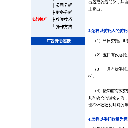
出股票的最低价，并
├
公司分析
上卖出。
├
财务分析
实战技巧
├
投资技巧
└
操作方法
3.怎样以委托人的委
（1）当日委托。即
广告赞助连接
（2）五日有效委托
（3）一月有效委托
托。
（4）撤销前有效委
此种委托的理论认为
也不计较较长时间的
4.怎样以委托数量为