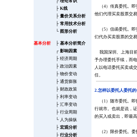
┌
理论常识
（4）传真委托。即
├
K线
他们代理买卖股票交
├
量价关系分析
├
常用技术分析
（5）信函委托。即
└
图形分析
们代办买卖股票的交
基本分析
├
基本分析简介
┌
影响因素
我国深圳、上海目前
├
经济周期
予办理委托手续，而
├
政治因素
人以电话委托买卖成
├
物价变动
任。
├
通货膨胀
├
财政政策
2.怎样以委托人委托
├
利率变动
（1）随市委托。即
├
汇率变动
行就市。也就是说，
├
行业周期
的买入或卖出，即最
└
人为操纵
├
宏观分析
（2）限价委托。委
├
行业分析