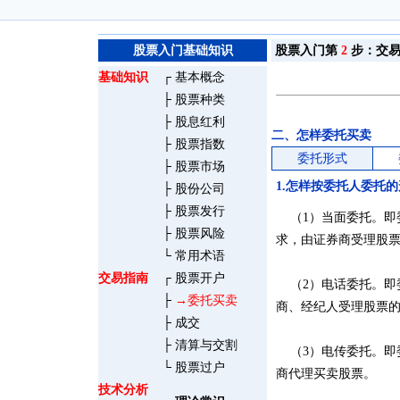
股票入门基础知识
股票入门第
2
步：交易
基础知识
┌
基本概念
├
股票种类
├
股息红利
二、怎样委托买卖
├
股票指数
委托形式
├
股票市场
1.怎样按委托人委托
├
股份公司
├
股票发行
（1）当面委托。即
├
股票风险
求，由证券商受理股
└
常用术语
交易指南
┌
股票开户
（2）电话委托。即
├
→委托买卖
商、经纪人受理股票
├
成交
├
清算与交割
（3）电传委托。即
└
股票过户
商代理买卖股票。
技术分析